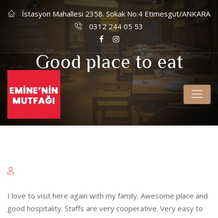
İstasyon Mahallesi 2358. Sokak No:4 Etimesgut/ANKARA
0312 244 05 53
Good place to eat
I love to visit here again with my family. Awesome place and
good hospitality. Staffs are very cooperative. Very easy to