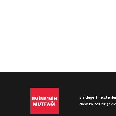
Siz değerli müşterile
daha kaliteli bir şeki