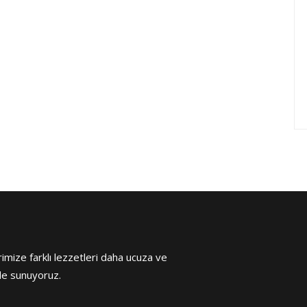
rimize farklı lezzetleri daha ucuza ve
lde sunuyoruz.