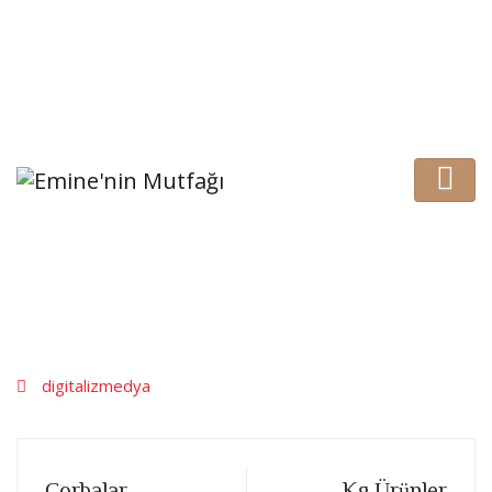
İstasyon Mahallesi 2358. Sokak No:4 Etimesgut/ANKARA
0312 244 05 53
Yan Ürünler
digitalizmedya
Çorbalar
Kg Ürünler